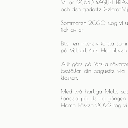
Vi är 2020 BAGUETTERIAs gr
och den godaste Gelato-Mj
Sommaren 2020 slog vi upp 
fick av er.
Efter en intensiv första s
på Valhall Park. Här tillve
Allt görs på färska råvaror
beställer din baguette via
kiosken.
Med två härliga Mölle säso
koncept på, denna gången p
Hamn. Påsken 2022 tog vi ö