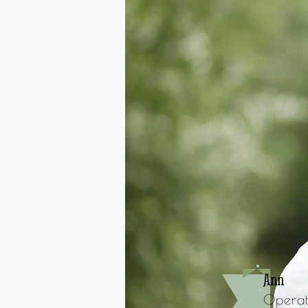
Ann
Operat