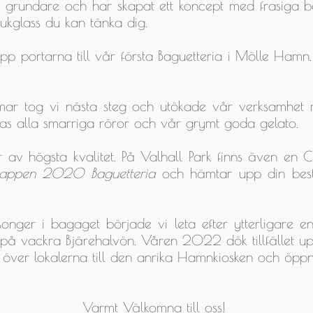
undare och har skapat ett koncept med frasiga bag
ukglass du kan tänka dig.
portarna till vår första Baguetteria i Mölle Hamn
ommar tog vi nästa steg och utökade vår verksamhet m
rkas alla smarriga röror och vår grymt goda gelato.
 av högsta kvalitet. På Valhall Park finns även en C
appen 2020 Baguetteria
och hämtar upp din best
nger i bagaget började vi leta efter ytterligare en 
å vackra Bjärehalvön. Våren 2022 dök tillfället upp,
ver lokalerna till den anrika Hamnkiosken och öppn
Varmt Välkomna till oss!